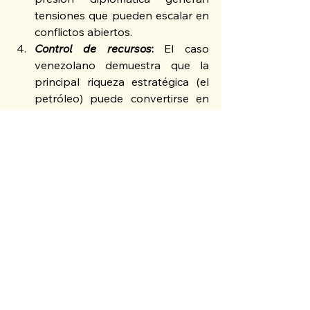
tensiones que pueden escalar en 
conflictos abiertos.
Control de recursos
:
 El caso 
venezolano demuestra que la 
principal riqueza estratégica (el 
petróleo) puede convertirse en 
un vector de control geopolítico, 
privatizando, de facto o de iure, 
los recursos de naciones enteras.
Normas internacionales 
debilitadas
: 
La violación de la 
carta de la ONU y la utilización de 
pretextos ambiguos generan un 
precedente peligroso para el 
derecho internacional.
La unidad latinoamericana como 
respuesta