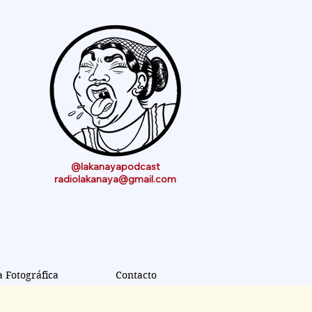
@lakanayapodcast
radiolakanaya@gmail.com
a Fotográfica
Contacto