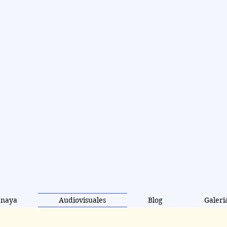
aya
)
e y popular
anaya
Audiovisuales
Blog
Galeri