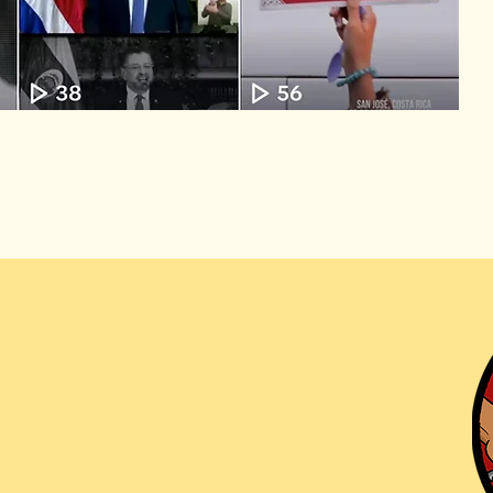
ón LaKanaya
s sociales!
, TikTok, Spotify,