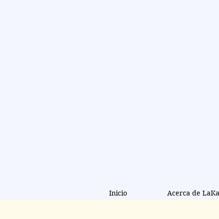
LaKan
(
LKNY
Periodismo militant
Inicio
Acerca de LaK