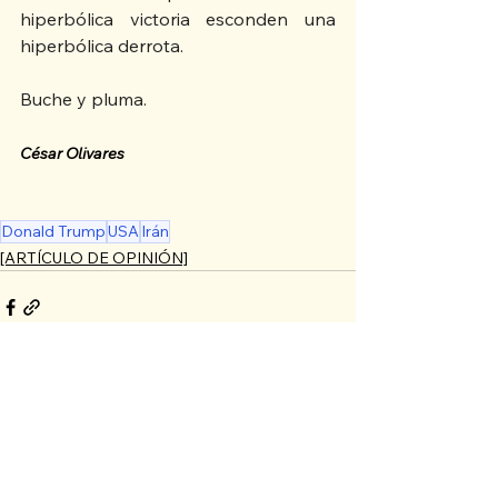
hiperbólica victoria esconden una 
hiperbólica derrota.
Buche y pluma.
César Olivares
Donald Trump
USA
Irán
[ARTÍCULO DE OPINIÓN]
See All
Recent Posts