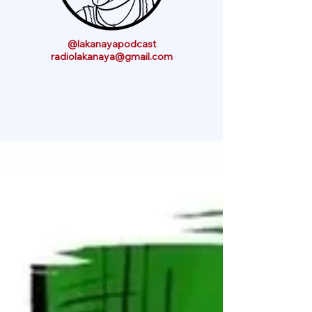
@lakanayapodcast
radiolakanaya@gmail.com