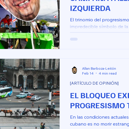
IZQUIERDA
El trinomio del progresism
impredecible símbolo de la
Liberación Nacional, la Co
el Frente Amplio convertid
Hubo así una unión entre el
del símbolo: una consigna 
Chaves, a la continuidad, a
representan para mucha ge
Allan Barboza-Leitón
Feb 14
4 min read
[ARTÍCULO DE OPINIÓN]
EL BLOQUEO EXI
PROGRESISMO T
En las condiciones actuales
cubano es no morir estrang