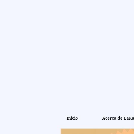
LaKan
(
LKNY
Periodismo militant
Inicio
Acerca de LaK