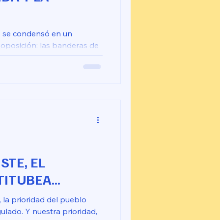
o se condensó en un
 oposición: las banderas de
alición Agenda Ciudadana y
as en una sola bandera.
 símbolo y la idea detrás
de rechazo a Rodrigo
 Laura Fernández y lo que
nte.
STE, EL
ITUBEA...
, la prioridad del pueblo
ulado. Y nuestra prioridad,