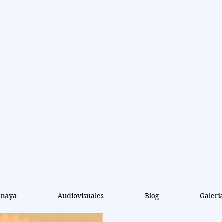
aya
)
e y popular
anaya
Audiovisuales
Blog
Galeri