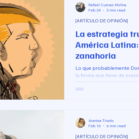
Rafael Cuevas Molina
Feb 24
3 min read
[ARTÍCULO DE OPINIÓN]
La estrategia t
América Latina: 
zanahoria
Lo que probablemente Don
la forma que tiene de presi
castigar: cuando se encuen
que considera que debe utili
máximo, lo lleva al límite, l
no podrá aceptar y luego de
Arantxa Tirado
Feb 16
6 min read
[ARTÍCULO DE OPINIÓN]