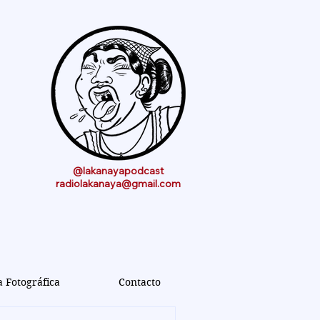
@lakanayapodcast
radiolakanaya@gmail.com
a Fotográfica
Contacto