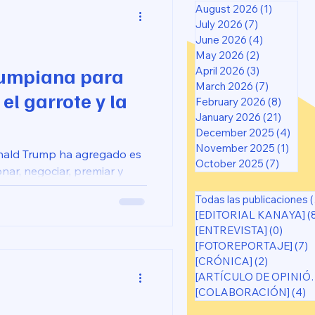
August 2026
(1)
1 post
July 2026
(7)
7 posts
June 2026
(4)
4 posts
May 2026
(2)
2 posts
rumpiana para
April 2026
(3)
3 posts
March 2026
(7)
7 posts
el garrote y la
February 2026
(8)
8 post
January 2026
(21)
21 pos
December 2025
(4)
4 po
November 2025
(1)
1 pos
ald Trump ha agregado es
October 2025
(7)
7 post
onar, negociar, premiar y
tra con un oponente con el
Todas las publicaciones
(65)
zar el garrote lo presiona al
[EDITORIAL KANAYA]
(
e ofrece salidas que sabe que
[ENTREVISTA]
(0)
0 post
ja ir el garrotazo.
[FOTOREPORTAJE]
(7)
7
[CRÓNICA]
(2)
2 posts
[ARTÍCUL
[COLABORACIÓN]
(4)
4