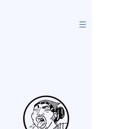
LaKanaya
(
LKNY
)
Periodismo
militante y
popular