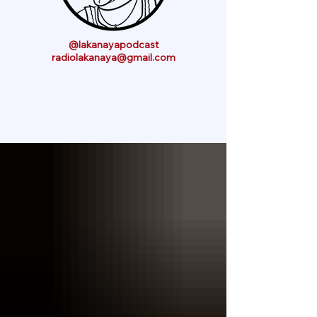
@lakanayapodcast
radiolakanaya@gmail.com