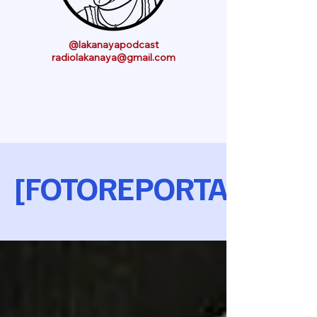
@lakanayapodcast
radiolakanaya@gmail.com
[FOTOREPORTAJE]