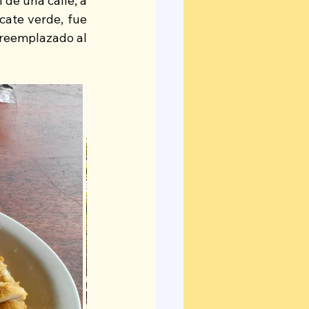
 de una calle, a 
ate verde, fue 
reemplazado al 