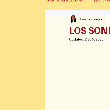
Todas las publicaciones
[EDITORI
Luis Fonsagui
Oct 
[ARTÍCULO DE OPINIÓN]
[
LOS SONI
Updated:
Dec 5, 2025