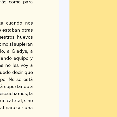
más como para 
te cuando nos 
 estaban otras 
estros huevos 
omo si supieran 
o, a Gladys, a 
lando equipo y 
s no les voy a 
uedo decir que 
po. No se está 
á soportando a 
escuchamos, la 
n cafetal, sino 
al para ser una 