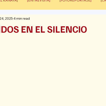
AL KANAYA]
[ENTREVISTA]
[FOTOREPORTAJE]
[C
24, 2025
4 min read
COLABORACIÓN]
DOS EN EL SILENCIO