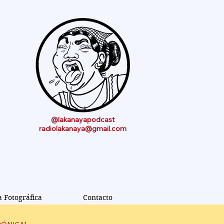
@lakanayapodcast
radiolakanaya@gmail.com
a Fotográfica
Contacto