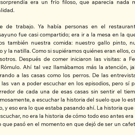
 sorprendía era un frío filoso, que aparecía nada 
lidad.
e de trabajo. Ya había personas en el restauran
ayuno fue casi compartido; era ir a la mesa en la que
os también nuestra comida: nuestro gallo pinto, nu
o y la natilla. Como si supiéramos quiénes eran ellos, c
tros. Después de comer iniciaron las visitas: a Fel
a Rómulo. Ahí tal vez llamábamos más la atención, ja
rando a las casas como los perros. De las entrevista
las van a poder escuchar en los episodios, pero sí p
rredor de cada una de esas casas sin sentir el tiem
mosamente, a escuchar la historia del suelo que lo est
 y eso era lo que estaba pasando ahí. La historia que 
cuchar, no era la historia de cómo todo eso antes era u
 lo que pasó en el momento en que dejó de ser un cafet