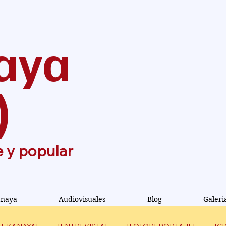
aya
)
e y popular
anaya
Audiovisuales
Blog
Galeri