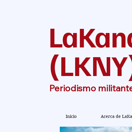
LaKan
(
LKNY
Periodismo militant
Inicio
Acerca de LaK