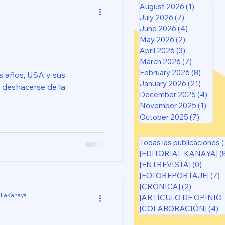
August 2026
(1)
1 post
July 2026
(7)
7 posts
June 2026
(4)
4 posts
May 2026
(2)
2 posts
April 2026
(3)
3 posts
March 2026
(7)
7 posts
February 2026
(8)
8 post
os años, USA y sus
January 2026
(21)
21 pos
 deshacerse de la
December 2025
(4)
4 po
November 2025
(1)
1 pos
October 2025
(7)
7 post
Todas las publicaciones
(65)
[EDITORIAL KANAYA]
(
[ENTREVISTA]
(0)
0 post
[FOTOREPORTAJE]
(7)
7
[CRÓNICA]
(2)
2 posts
 LaKanaya
[ARTÍCUL
[COLABORACIÓN]
(4)
4