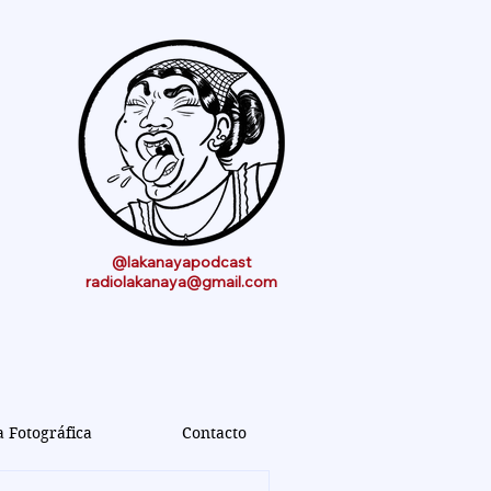
@lakanayapodcast
radiolakanaya@gmail.com
a Fotográfica
Contacto