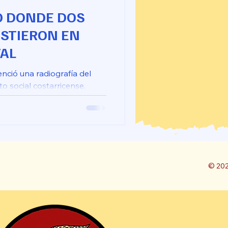
O DONDE DOS
STIERON EN
TAL
nció una radiografía del
o social costarricense.
© 20