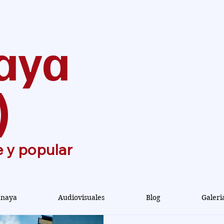
aya
)
e y popular
anaya
Audiovisuales
Blog
Galeri