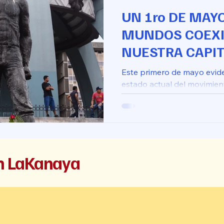
UN 1ro DE MAY
MUNDOS COEXI
NUESTRA CAPI
Este primero de mayo evide
estado actual del movimient
ón LaKanaya