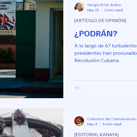
Sergio Erick Ardon
May 23
2 min read
[ARTÍCULO DE OPINIÓN]
¿PODRÁN?
A lo largo de 67 turbulent
presidentes han procurado
Revolución Cubana.
Colectivo de Comunicación
May 4
5 min read
[EDITORIAL KANAYA]