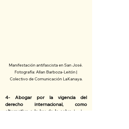
Manifestación antifascista en San José. 
Fotografía: Allan Barboza-Leitón | 
Colectivo de Comunicación LaKanaya.
4- Abogar por la vigencia del 
derecho internacional, como 
alternativa a la ley de la selva.
 La ley 
de la selva, donde el más fuerte 
impone su voluntad dejando muerte a 