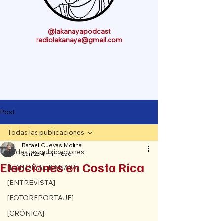
@lakanayapodcast
radiolakanaya@gmail.com
Post
Todas las publicaciones
Rafael Cuevas Molina
Todas las publicaciones
Jan 23
4 min read
Elecciones en Costa Rica
[EDITORIAL KANAYA]
[ENTREVISTA]
[FOTOREPORTAJE]
[CRÓNICA]