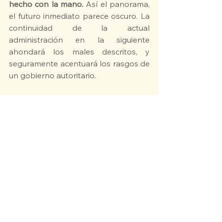
hecho con la mano. 
Así el panorama, 
el futuro inmediato parece oscuro. La 
continuidad de la actual 
administración en la siguiente 
ahondará los males descritos, y 
seguramente acentuará los rasgos de 
un gobierno autoritario.
Hay mucho en juego, aunque no es la 
primera vez que sucede. 
Ya hubo 
alertas en el pasado, cuando un 
candidato religioso fundamentalista 
estuvo a punto de ganar la elección 
presidencial hace ocho años. En esa 
oportunidad, se terminó dándole la 
oportunidad a un político joven de un 
partido socialdemócrata emergente 
que se supuso que revertiría el 
proceso que se había iniciado en la 