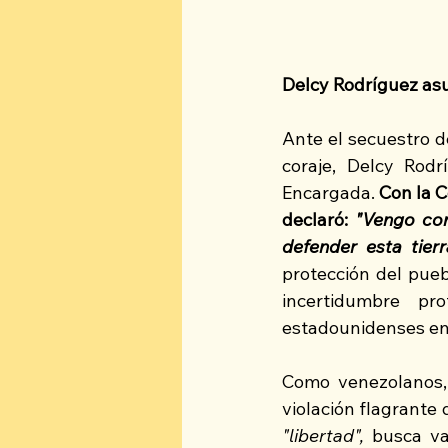
Delcy Rodríguez as
Ante el secuestro d
coraje, Delcy Rod
Encargada. 
Con la C
declaró: 
"Vengo con
defender esta tierr
protección del pueb
incertidumbre p
estadounidenses en 
Como venezolanos, s
"libertad",
 busca va