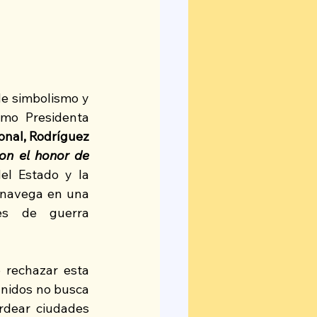
e simbolismo y 
mo Presidenta 
nal, Rodríguez 
on el honor de 
l Estado y la 
 navega en una 
es de guerra 
 rechazar esta 
violación flagrante de nuestra soberanía. La intervención de los Estados Unidos no busca 
dear ciudades 