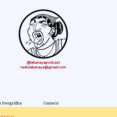
@lakanayapodcast
radiolakanaya@gmail.com
a Fotográfica
Contacto