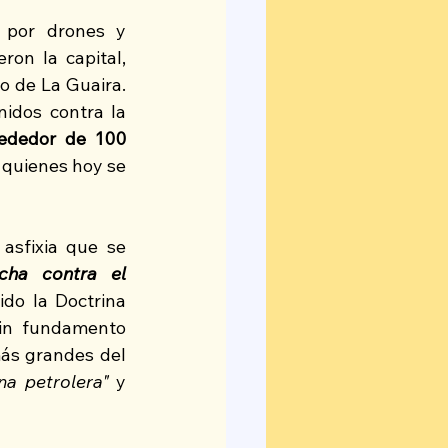
 por drones y 
on la capital, 
 de La Guaira. 
idos contra la 
rededor de 100 
 quienes hoy se 
asfixia que se 
ucha contra el 
do la Doctrina 
in fundamento 
más grandes del 
na petrolera"
 y 