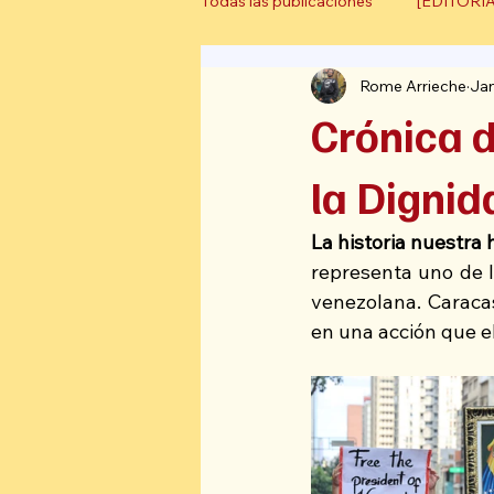
Todas las publicaciones
[EDITORI
Rome Arrieche
Ja
[ARTÍCULO DE OPINIÓN]
[
Crónica d
la Digni
La historia nuestra h
representa uno de l
venezolana. Caracas
en una acción que e