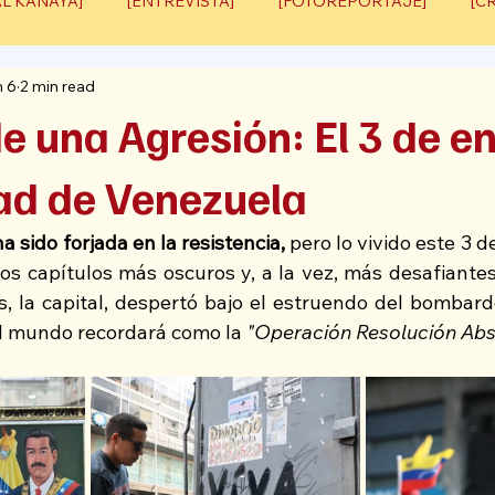
AL KANAYA]
[ENTREVISTA]
[FOTOREPORTAJE]
[C
n 6
2 min read
COLABORACIÓN]
e una Agresión: El 3 de e
dad de Venezuela
a sido forjada en la resistencia,
 pero lo vivido este 3 d
os capítulos más oscuros y, a la vez, más desafiantes 
, la capital, despertó bajo el estruendo del bombardeo
l mundo recordará como la 
"Operación Resolución Abs