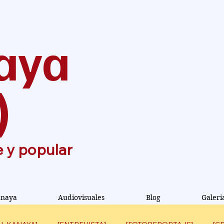
aya
)
e y popular
anaya
Audiovisuales
Blog
Galeri