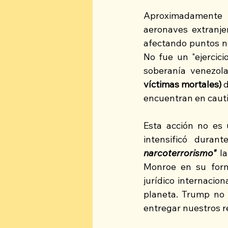
Aproximadamente a
aeronaves extranjer
afectando puntos ne
No fue un "ejercici
soberanía venezol
víctimas mortales)
 
encuentran en cauti
Esta acción no es 
intensificó duran
narcoterrorismo"
 l
Monroe en su form
jurídico internacion
planeta. Trump no 
entregar nuestros r