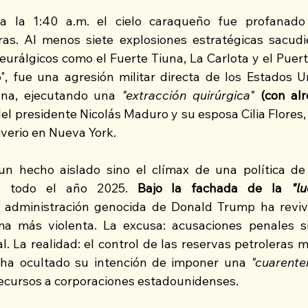
 la 1:40 a.m. el cielo caraqueño fue profanado
as. Al menos siete explosiones estratégicas sacudier
urálgicos como el Fuerte Tiuna, La Carlota y el Puerto
o", fue una agresión militar directa de los Estados Un
ana, ejecutando una
 "extracción quirúrgica"
(con al
del presidente Nicolás Maduro y su esposa Cilia Flores,
verio en Nueva York.  
un hecho aislado sino el clímax de una política de 
te todo el año 2025. 
Bajo la fachada de la 
"l
a administración genocida de Donald Trump ha revivi
a más violenta. La excusa: acusaciones penales s
al. La realidad: el control de las reservas petroleras 
ha ocultado su intención de imponer una 
"cuarente
ecursos a corporaciones estadounidenses.