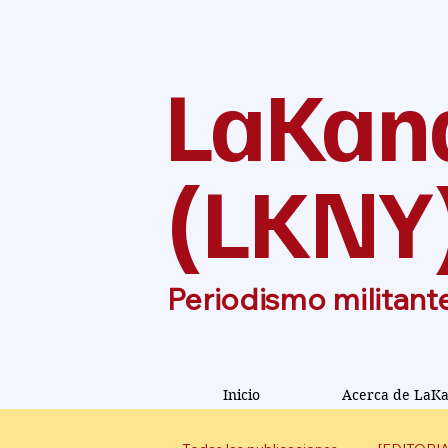
LaKan
(
LKNY
Periodismo militant
Inicio
Acerca de LaK