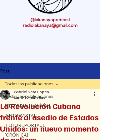
@lakanayapodcast
radiolakanaya@gmail.com
Post
Todas las publicaciones
Gabriel Vera Lopes
Todas las publicaciones
Jan 24
6 min read
La Revolución Cubana
[EDITORIAL KANAYA]
frente al asedio de Estados
[ENTREVISTA]
[FOTOREPORTAJE]
Unidos: un nuevo momento
[CRÓNICA]
de peligro