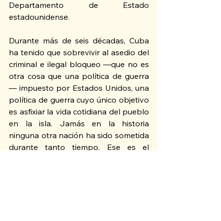
Departamento de Estado 
estadounidense.
Durante más de seis décadas, Cuba 
ha tenido que sobrevivir al asedio del 
criminal e ilegal bloqueo —que no es 
otra cosa que una política de guerra
— impuesto por Estados Unidos, una 
política de guerra cuyo único objetivo 
es asfixiar la vida cotidiana del pueblo 
en la isla. Jamás en la historia 
ninguna otra nación ha sido sometida 
durante tanto tiempo. Ese es el 
elevado precio que Cuba ha debido 
pagar por el “pecado” de elegir ser la 
artífice de su propio destino.
Ante esta situación, el mismo 3 de 
enero, luego del ataque de 