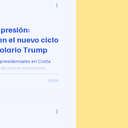
 presión:
n el nuevo ciclo
rolario Trump
 presidenciales en Costa
o de prever escenarios
se al margen de los
os.