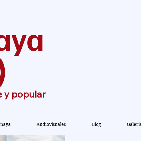
aya
)
e y popular
anaya
Audiovisuales
Blog
Galeri