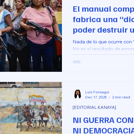
El manual comp
fabrica una “di
poder destruir u
Nada de lo que ocurre con 
No es el resultado de error
supuesta deriva autoritaria
aplicación sistemática de 
desestabilización probado an
Vietnam, Cuba, Afganistán,
un largo etc.
Luis Fonsagui
Dec 17, 2025
2 min read
[EDITORIAL KANAYA]
NI GUERRA CON
NI DEMOCRACIA