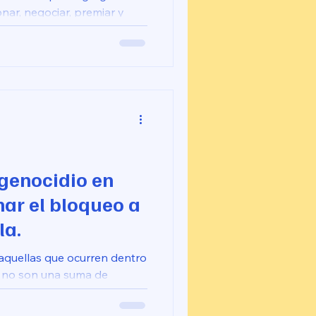
onar, negociar, premiar y
tra con un oponente con el
zar el garrote lo presiona al
e ofrece salidas que sabe que
ja ir el garrotazo.
genocidio en
ar el bloqueo a
la.
 aquellas que ocurren dentro
, no son una suma de
, sino el funcionamiento
orientado a la dominación.