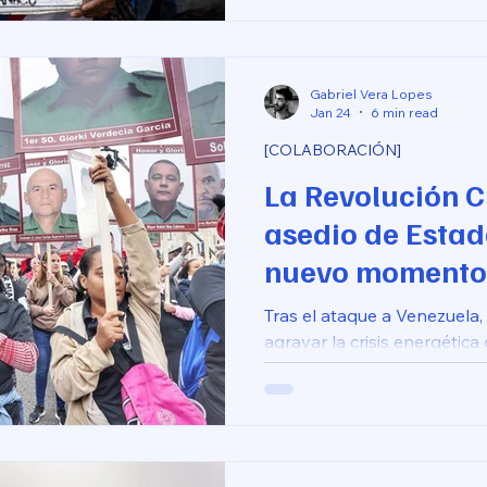
Gabriel Vera Lopes
Jan 24
6 min read
[COLABORACIÓN]
La Revolución C
asedio de Estad
nuevo momento 
Tras el ataque a Venezuela
agravar la crisis energétic
suministro de petróleo.