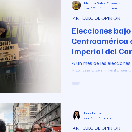
Mónica Salas Chaverri
Jan 10
5 min read
[ARTÍCULO DE OPINIÓN]
Elecciones bajo
Centroamérica e
imperial del Co
A un mes de las elecciones
Rica, cualquier intento seri
electorales no puede hacer
acontecimientos geopolític
Luis Fonsagui
Jan 5
6 min read
[ARTÍCULO DE OPINIÓN]