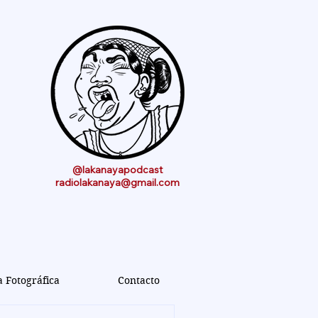
@lakanayapodcast
radiolakanaya@gmail.com
a Fotográfica
Contacto