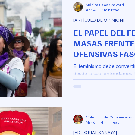
Mónica Salas Chaverri
Apr 4
7 min read
[ARTÍCULO DE OPINIÓN]
EL PAPEL DEL 
MASAS FRENTE
OFENSIVAS FAS
El feminismo debe converti
desde la cual entendamos 
explotación propias del cap
Colectivo de Comunicación
Mar 6
4 min read
[EDITORIAL KANAYA]