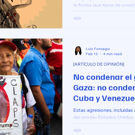
la forma que tiene de presi
castigar: cuando se encuen
que considera que debe utili
máximo, lo lleva al límite, l
no podrá aceptar y luego de
Luis Fonsagui
Feb 13
4 min read
[ARTÍCULO DE OPINIÓN]
No condenar el 
Gaza: no conden
Cuba y Venezue
Estas agresiones, incluidas
del propio Estados Unidos
hechos horribles y aislados
sistemático de un régimen 