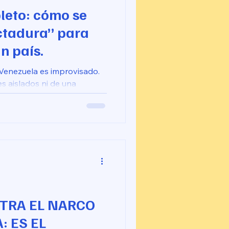
leto: cómo se
ctadura” para
n país.
Venezuela es improvisado.
es aislados ni de una
 espontánea. Es la
un manual de
tes en Chile, Irán, Irak,
 Guatemala, Panamá, Libia y
TRA EL NARCO
: ES EL