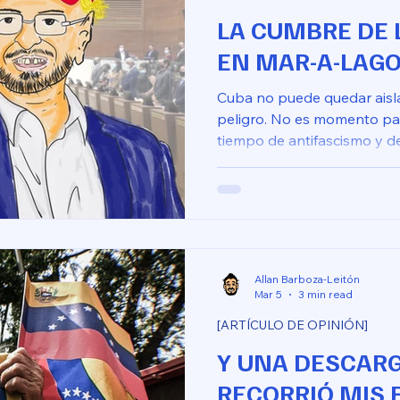
LA CUMBRE DE 
EN MAR-A-LAG
Cuba no puede quedar aisl
peligro. No es momento para
tiempo de antifascismo y d
Allan Barboza-Leitón
Mar 5
3 min read
[ARTÍCULO DE OPINIÓN]
Y UNA DESCARG
RECORRIÓ MIS