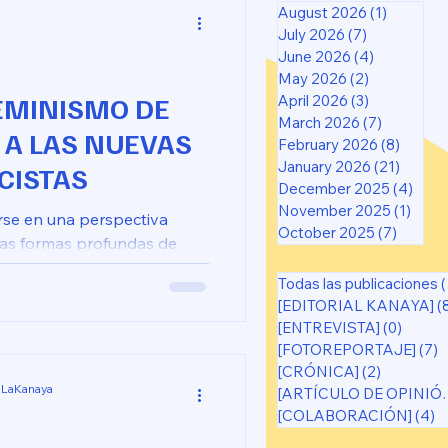
August 2026
(1)
1 post
July 2026
(7)
7 posts
June 2026
(4)
4 posts
May 2026
(2)
2 posts
FEMINISMO DE
April 2026
(3)
3 posts
March 2026
(7)
7 posts
 A LAS NUEVAS
February 2026
(8)
8 post
January 2026
(21)
21 pos
CISTAS
December 2025
(4)
4 po
November 2025
(1)
1 pos
rse en una perspectiva
October 2025
(7)
7 post
las formas profundas de
italismo.
Todas las publicaciones
(65)
[EDITORIAL KANAYA]
(
[ENTREVISTA]
(0)
0 post
[FOTOREPORTAJE]
(7)
7
[CRÓNICA]
(2)
2 posts
 LaKanaya
[ARTÍCUL
[COLABORACIÓN]
(4)
4