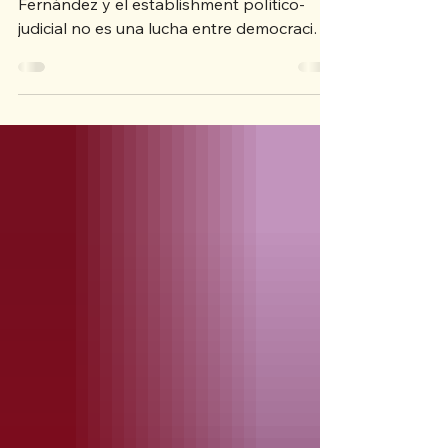
La disputa entre el gobierno Chaves-
Fernández y el establishment político-
judicial no es una lucha entre democracia y
autoritarismo: es un pleito de ricos por ver
quién administra el capitalismo
costarricense. Ninguno defiende los
intereses de nuestro pueblo.