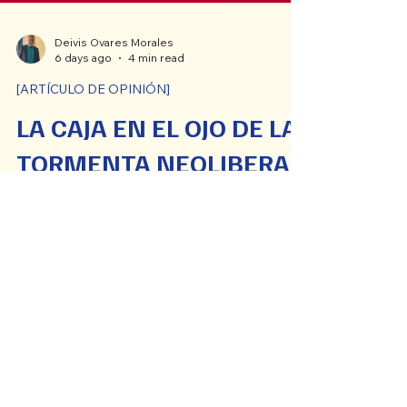
Deivis Ovares Morales
6 days ago
4 min read
[ARTÍCULO DE OPINIÓN]
LA CAJA EN EL OJO DE LA
TORMENTA NEOLIBERAL
Esos son los que hoy tienen bloqueado el
nombramiento de la Junta Directiva de la
CCSS, negándose a nombrar y juramentar,
como la ley les obliga, a sus
representantes legítimamente elect@s.