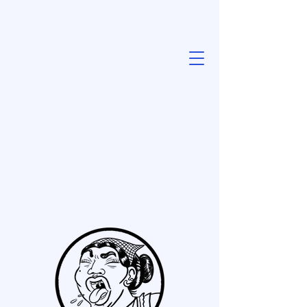
LaKanaya
(
LKNY
)
Periodismo
militante y
popular