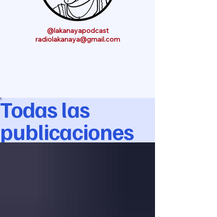
@lakanayapodcast
radiolakanaya@gmail.com
Todas las
publicaciones