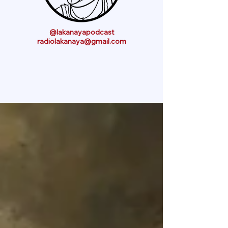
@lakanayapodcast
radiolakanaya@gmail.com