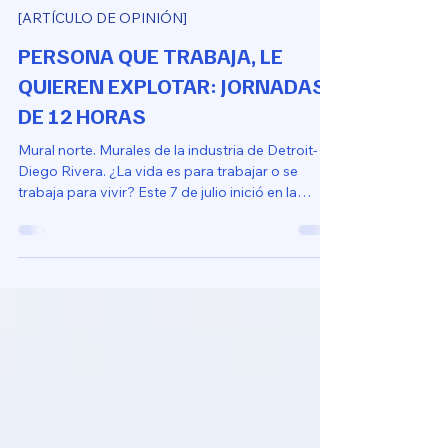
Luis Fonsagui
Oct 28, 2025
3 min read
[ARTÍCULO DE OPINIÓN]
PERSONA QUE TRABAJA, LE
QUIEREN EXPLOTAR: JORNADAS
DE 12 HORAS
Mural norte. Murales de la industria de Detroit-
Diego Rivera. ¿La vida es para trabajar o se
trabaja para vivir? Este 7 de julio inició en la
Asamblea Legislativa la discusión del proyecto
de ley para la explotación laboral, conocido
popularmente como proyecto de jornadas 4x3.
Y aunque muchos medios han decidido dejar
pasar por alto la discusión, si usted es una
persona y trabaja, esto le interesa. La lista de
mentiras y afirmaciones difusas sobre este