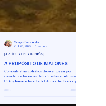
Sergio Erick Ardon
Oct 28, 2025
1 min read
[ARTÍCULO DE OPINIÓN]
A PROPÓSITO DE MATONES
Combatir el narcotráfico debe empezar por
desarticular las redes de traficantes en el mismo
USA, y frenar el lavado de billones de dólares que
el negocio produce en los bancos de Nueva York,
Miami y Chicago.